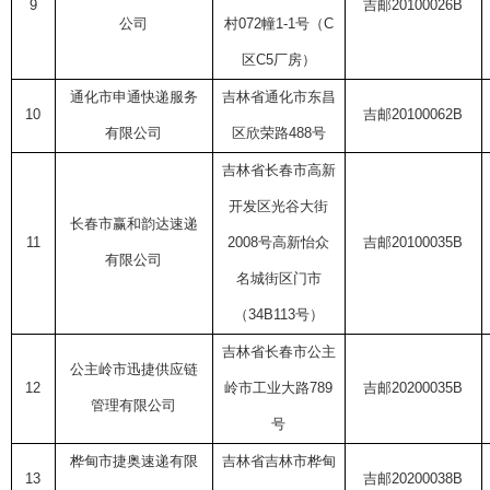
9
吉邮
20100026B
公司
村
072
幢
1-1
号（
C
区
C5
厂房）
通化市申通快递服务
吉林省通化市东昌
10
吉邮
20100062B
有限公司
区欣荣路
488
号
吉林省长春市高新
开发区光谷大街
长春市赢和韵达速递
11
2008
号高新怡众
吉邮
20100035B
有限公司
名城街区门市
（
34B113
号）
吉林省长春市公主
公主岭市迅捷供应链
12
岭市工业大路
789
吉邮
20200035B
管理有限公司
号
桦甸市捷奥速递有限
吉林省吉林市桦甸
13
吉邮
20200038B