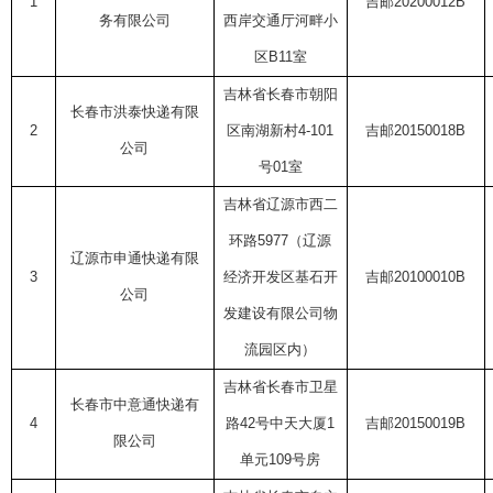
1
吉邮
20200012B
务有限公司
西岸交通厅河畔小
区
B11
室
吉林省长春市朝阳
长春市洪泰快递有限
2
区南湖新村
4-101
吉邮
20150018B
公司
号
01
室
吉林省辽源市西二
环路
5977
（辽源
辽源市申通快递有限
3
经济开发区基石开
吉邮
20100010B
公司
发建设有限公司物
流园区内）
吉林省长春市卫星
长春市中意通快递有
4
路
42
号中天大厦
1
吉邮
20150019B
限公司
单元
109
号房