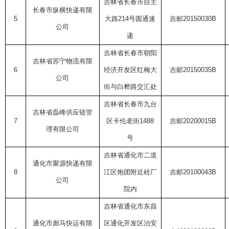
吉林省长春市自主
长春市纵横快递有限
5
大路
214
号圆通速
吉邮
20150030B
公司
递
吉林省长春市朝阳
吉林省苏宁物流有限
6
经济开发区红梅大
吉邮
20150035B
公司
街与白桦路交汇处
吉林省长春市九台
吉林省磊峰供应链管
7
区卡伦老街
1488
吉邮
20200015B
理有限公司
号
吉林省通化市二道
通化市聚源快递有限
8
江区炮团附近砖厂
吉邮
20100043B
公司
院内
吉林省通化市东昌
通化市彪马快运有限
区通化开发区治安