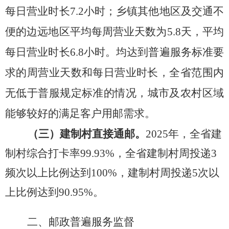
每日营业时长7.
2
小时；乡镇其他地区及交通不
便的边远地区平均每周营业天数为
5.
8
天，平均
每日营业时长
6.
8
小时。均达到普遍服务标准要
求的周营业天数和每日营业时长
，
全省范围内
无
低于普服规定标准的情况，城市及农村区域
能够较好的满足客户用邮需求。
（三）建制村直接通邮。
2025年，全省
建
制村综合打卡率
99.93%，
全省建制村周投递
3
频次以上比例达到100%，建制村周投递5次以
上比例达到90.95%。
二、邮政普遍服务监督