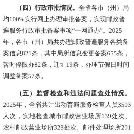
（四）行政审批情况。
全省各市（州）局
均
100%实行网上办理审批备案，实现邮政普
遍服务行政审批备案事项“一网通办”。2025
年，
各市（州）局
共办理
邮政普遍服务
各类备
案信息
821条，其中
局所信息变更备案
655条
，
暂时停限办
82条，迁址19条，
办理节假日时间
调整备案
57条。
（五）监督检查和违法问题查处情况。
2025年，全
省共计出
动普遍服务检查人员
3503
人次，
实地检查城市邮政营业场所
139处次、
农村邮政营业场所328处次、邮件处理场所201