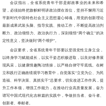
会议
指出，全省系统
青年干部是
邮政事业
的未来和希
望，必须始终把旗帜鲜明讲政治摆在首位，
坚持不懈用习近
平新时代中国特色社会主义思想凝心铸魂，用党的创新理论
最新成果武装头脑、指导实践、推动工作，不断提高政治判
断力、政治领悟力、政治执行力
，
深刻领悟“两个确立”的决
定性意义，
坚决
做到“两个维护”。
会议要求，全省系统青年干部要
以坚强党性立身立业，
以终身学习赋能成长，以实干姿态积极进取，以良好修养展
现风采，以健康情趣陶冶情操，以严格自律守牢底线
。
在树
立和践行正确政绩观学习教育中，自觉落实“立党为公、为民
造福、科学决策、真抓实干”总要求，切实改进工作作风，提
升工作本领，增强工作能力
，
在
推动行业高质量发展，
奋力
谱写中国式现代化
吉林
篇的实践中，争做担当者、奋斗者、
创新者、奉献者
。