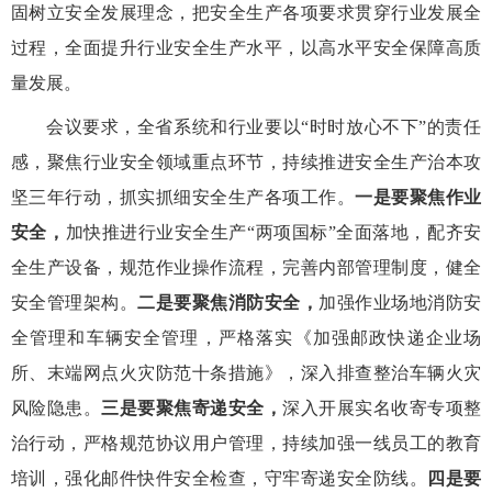
固树立安全发展理念，把安全生产
各项
要求贯穿行业发展全
过程，全面提升行业安全生产水平，以高水平安全保障高质
量发展。
会议要求，全省
系统和行业
要以“时时放心不下”的责任
感，
聚焦行业安全领域重点环节，
持续
推进
安全生产
治本攻
坚三年行动，抓实抓细安全生产
各项
工作。
一是要
聚焦作业
安全，
加快推进
行业安全生产“两项
国标
”全面
落地
，
配齐安
全生产设备，规范作业操作流程，完善内部管理制度，健全
安全管理架构。
二是要聚焦消防安全，
加强作业场地消防安
全管理和
车辆安全管理，
严格落实《加强邮政快递企业场
所、末端网点火灾防范十条措施》，深入排查整治车辆火灾
风险隐患。
三是要聚焦寄递安全，
深入开展实名收寄专项整
治行动，严格规范协议用户管理，持续加强一线员工的教育
培训，强化邮件快件安全检查，守牢寄递安全防线。
四是要