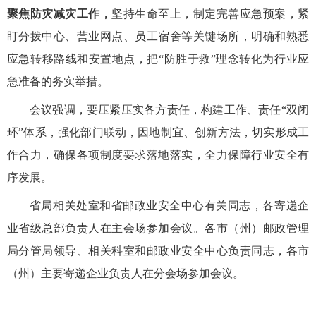
聚焦防灾减灾工作，
坚持生命至上，制定完善应急预案，紧
盯分拨中心、营业网点、员工宿舍等关键场所，明确和熟悉
应急转移路线和安置地点，把“防胜于救”理念转化为行业应
急准备的务实举措。
会议强调，要压紧压实
各方
责任
，
构建工作、责任“双闭
环”体系，强化部门联动，因地制宜、创新方法，切实形成工
作合力，确保各项制度要求落地落实，全力保障行业安全有
序发展。
省局相关处室
和省邮政业安全中心有关同志
，各寄递企
业省级
总部
负责人在主会场
参加会议
。各市（州）
邮政管理
局
分管局领导、相关科室
和邮政业安全中心
负责同志
，
各市
（州）主要寄递企业负责人
在分会场
参加会议
。