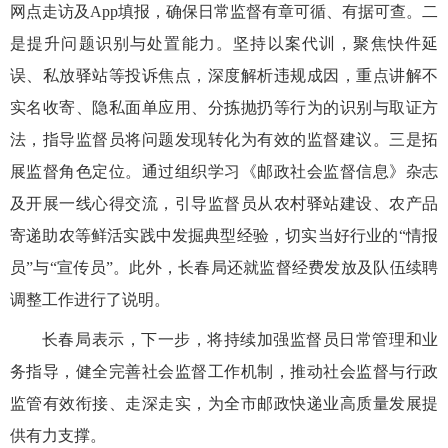
网点走访及App填报，确保日常监督有章可循、有据可查。二
是提升问题识别与处置能力。坚持以案代训，聚焦快件延
误、私放驿站等投诉焦点，深度解析违规成因，重点讲解不
实名收寄、隐私面单应用、分拣抛扔等行为的识别与取证方
法，指导监督员将问题发现转化为有效的监督建议。三是拓
展监督角色定位。通过组织学习《邮政社会监督信息》杂志
及开展一线心得交流，引导监督员从农村驿站建设、农产品
寄递助农等鲜活实践中发掘典型经验，切实当好行业的“情报
员”与“宣传员”。此外，长春局还就监督经费发放及队伍续聘
调整工作进行了说明。
长春局
表示，
下一步，将持续加强监督员日常管理和业
务指导，健全完善社会监督工作机制，推动社会监督与行政
监管有效衔接、走深走实，为全市邮政快递业高质量发展提
供有力支撑。