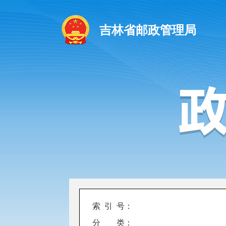
吉林省邮政管理局
索 引 号：
分 类：