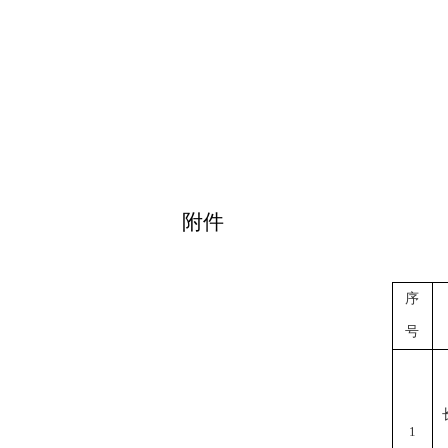
附件
序
号
1