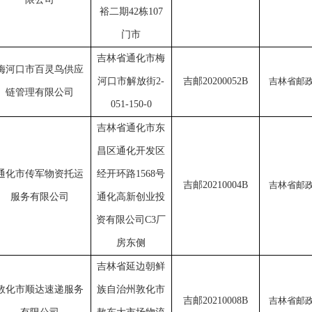
裕二期
42栋107
门市
吉林省通化市梅
梅河口市百灵鸟供应
河口市解放街
2-
吉邮
20200052B
吉林省邮
链管理有限公司
051-150-0
吉林省通化市东
昌区通化开发区
通化市传军物资托运
经开环路
1568号
吉邮
20210004B
吉林省邮
服务有限公司
通化高新创业投
资有限公司C3厂
房东侧
吉林省延边朝鲜
敦化市顺达速递服务
族自治州敦化市
吉邮
20210008B
吉林省邮