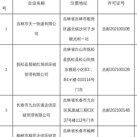
企业名称
许可证号
注册地址
号
吉林省吉林市船营
吉林市天一快递有限公
1
区越北镇沙河子乡
吉邮
20210010B
司
晓光村一社
吉林省白山市抚松
县抚松县松山街敖
抚松县晨铭红旭供应链
2
东雅苑小区
B3
，
吉邮
20210012B
管理有限公司
B4
＃楼
-010114
号
门市
吉林省长春市九台
长春市九台区速达供应
3
区凤凰城三期
C
区
吉邮
20210014B
链管理有限公司
37
号楼
112
号门市
吉林省长春市榆树
榆树市顺意达供应链管