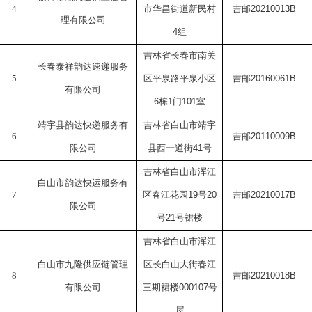
4
市华昌街道新民村
吉邮
20210013B
理有限公司
4
组
吉林省长春市南关
长春泰祥韵达速递服务
5
区平泉路平泉小区
吉邮
20160061B
有限公司
6
栋
1
门
101
室
靖宇县韵达快递服务有
吉林省白山市靖宇
6
吉邮
20110009B
限公司
县西一道街
41
号
吉林省白山市浑江
白山市韵达快运服务有
7
区春江花园
19
号
20
吉邮
20210017B
限公司
号
21
号裙楼
吉林省白山市浑江
白山市九隆供应链管理
区长白山大街春江
8
吉邮
20210018B
有限公司
三期裙楼
000107
号
屋