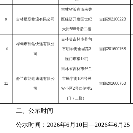
吉林省长春市南关
9
吉林星联物流有限公司
区经济开发区世纪
吉邮
20210022B
大街
888
号后二楼
吉林省吉林市桦甸
桦甸市韵达快递有限公
10
市明华街金城路
3
吉邮
20160076B
司
幢门市楼
18
门
吉林省吉林市舒兰
舒兰市韵达速递有限公
市民宁街
104
号民
1
1
吉邮
20160075B
司
安小区
2
号西侧楼
2
门（二楼）
二、公示时间
公示时间：
202
6
年
6
月
10
日
—202
6
年
6
月
25