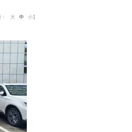
号：
大
中
小
】