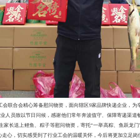
工会联合会精心筹备慰问物资，面向辖区9家品牌快递企业，为
线从业人员致以节日问候，感谢他们常年奔波值守、保障寄递渠道
考生家长送上鲤鱼、粽子等慰问物资，寄托“一举高粽、鱼跃龙门
心走心，切实感受到了行业工会的温暖关怀，今后将更加立足岗