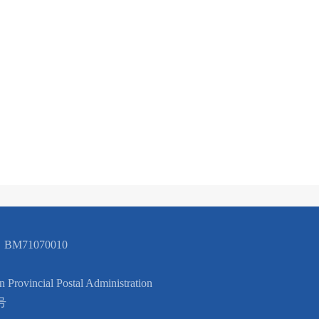
BM71070010
cial Postal Administration
号