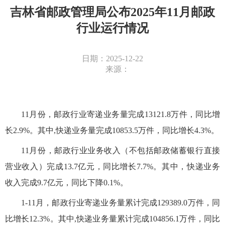
吉林省邮政管理局公布2025年11月邮政
行业运行情况
日期：2025-12-22
来源：
11
月份，邮政行业寄递业务量完成13
121
.
8
万
件，同比
增
长
2.9
%。其中,快递业务量完成10853.5
万
件，同比
增长
4.3
%。
11
月份，邮政行业业务收入
（不包括邮政储蓄银行直接
营业收入）
完成
13.7
亿元，同比
增长
7.7
%。其中，快递业务
收入完成
9.7
亿元，同比
下降
0.1
%。
1-11月
，邮政行业寄递业务量累计完成129389.0
万
件，同
比增长1
2.3
%。其中,快递业务量累计完成104856.1
万
件，同比